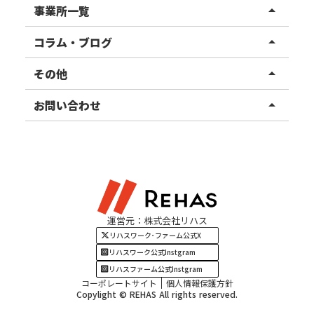
リハスワーク
事業所一覧
arrow_drop_up
リハスファーム
関東エリア
コラム・ブログ
arrow_drop_up
東北エリア
事業所ブログ
その他
arrow_drop_up
甲信越エリア
ご利用者様の声
お知らせ
お問い合わせ
arrow_drop_up
北陸エリア
お役立ちコラム
よくある質問
資料請求
東海エリア
見学・相談
関西エリア
運営元：株式会社リハス
四国・九州エリア
リハスワーク･ファーム公式X
リハスワーク公式Instgram
リハスファーム公式Instgram
コーポレートサイト
個人情報保護方針
Copylight © REHAS All rights reserved.