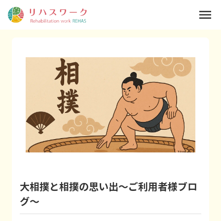
menu
大相撲と相撲の思い出～ご利用者様ブロ
グ～