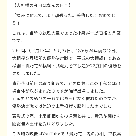
【大相撲の今日はなんの日？】
「痛みに耐えて、よく頑張った。感動した！おめでと
う！」
これは、当時の総理大臣であった小泉純一郎首相の言葉
です。
2001年（平成13年）５月27日、今から24年前の今日、
大相撲５月場所の優勝決定戦で「平成の大横綱」である
横綱・貴乃花が横綱・武蔵丸を下し通算22度目の優勝を
果たしました。
貴乃花は前日の取り組みで、足を負傷しこの千秋楽は出
場自体が危ぶまれたのですが強行出場しました。
武蔵丸との結びの一番ではあっけなく敗れたのですが、
優勝決定戦では気迫の上手投げで勝利したのでした。
表彰式の際、小泉首相からの言葉と共に、貴乃花関は内
閣総理大臣杯を受けとりました。
この時の映像はYouTubeで「貴乃花 鬼の形相」で検索