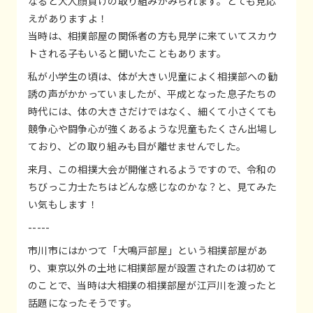
なると大人顔負けの取り組みがみられます。とても見応
えがありますよ！
当時は、相撲部屋の関係者の方も見学に来ていてスカウ
トされる子もいると聞いたこともあります。
私が小学生の頃は、体が大きい児童によく相撲部への勧
誘の声がかかっていましたが、平成となった息子たちの
時代には、体の大きさだけではなく、細くて小さくても
競争心や闘争心が強くあるような児童もたくさん出場し
ており、どの取り組みも目が離せませんでした。
来月、この相撲大会が開催されるようですので、令和の
ちびっこ力士たちはどんな感じなのかな？と、見てみた
い気もします！
-----
市川市にはかつて「大鳴戸部屋」という相撲部屋があ
り、東京以外の土地に相撲部屋が設置されたのは初めて
のことで、当時は大相撲の相撲部屋が江戸川を渡ったと
話題になったそうです。