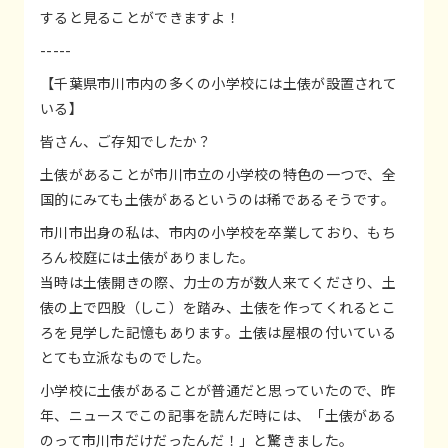
すると見ることができますよ！
-----
【千葉県市川市内の多くの小学校には土俵が設置されて
いる】
皆さん、ご存知でしたか？
土俵があることが市川市立の小学校の特色の一つで、全
国的にみても土俵があるというのは稀であるそうです。
市川市出身の私は、市内の小学校を卒業しており、もち
ろん校庭には土俵がありました。
当時は土俵開きの際、力士の方が数人来てくださり、土
俵の上で四股（しこ）を踏み、土俵を作ってくれるとこ
ろを見学した記憶もあります。土俵は屋根の付いている
とても立派なものでした。
小学校に土俵があることが普通だと思っていたので、昨
年、ニュースでこの記事を読んだ時には、「土俵がある
のって市川市だけだったんだ！」と驚きました。