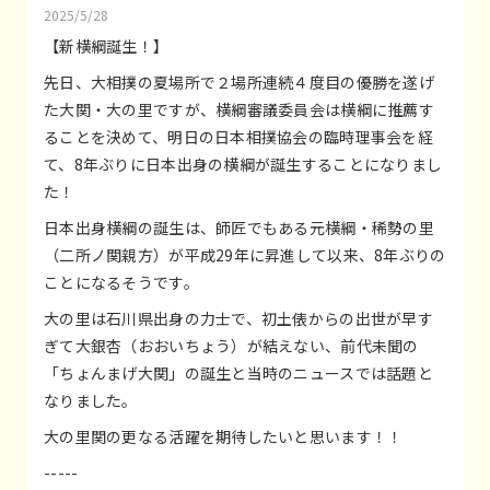
2025/5/28
【新横綱誕生！】
先日、大相撲の夏場所で２場所連続４度目の優勝を遂げ
た大関・大の里ですが、横綱審議委員会は横綱に推薦す
ることを決めて、明日の日本相撲協会の臨時理事会を経
て、8年ぶりに日本出身の横綱が誕生することになりまし
た！
日本出身横綱の誕生は、師匠でもある元横綱・稀勢の里
（二所ノ関親方）が平成29年に昇進して以来、8年ぶりの
ことになるそうです。
大の里は石川県出身の力士で、初土俵からの出世が早す
ぎて大銀杏（おおいちょう）が結えない、前代未聞の
「ちょんまげ大関」の誕生と当時のニュースでは話題と
なりました。
大の里関の更なる活躍を期待したいと思います！！
-----