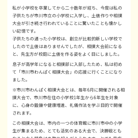
私が小学校を卒業してから二十数年が経ち、今度は私の
子供たちが市川市立の小学校に入学し、土俵作りや相撲
大会が引き続き行われていることに驚いたことも懐かし
い記憶です。
子供たちの通った小学校は、創立が比較的新しい学校で
したので土俵はありませんでしたが、相撲大会前になる
と、先生方が校庭に土俵を作る姿をよく目にしました。
息子が高学年になると相撲部に入部したため、私は初め
て「市川市わんぱく相撲大会」の応援に行くことになり
ました。
※市川市わんぱく相撲大会とは、毎年6月に開催される相
撲大会で、市川市在住の小学校1年生から6年生を対象
に、心身の鍛錬や健康増進、礼儀作法を学ぶ目的で開催
されます。
この相撲大会は、市内の一つの体育館に市川市中の小学
生が集まるため、とても活気のある大会で、決勝戦とも