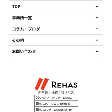
TOP
arrow_drop_up
リハスワーク
事業所一覧
arrow_drop_up
リハスファーム
関東エリア
コラム・ブログ
arrow_drop_up
東北エリア
事業所ブログ
その他
arrow_drop_up
甲信越エリア
ご利用者様の声
お知らせ
お問い合わせ
arrow_drop_up
北陸エリア
お役立ちコラム
よくある質問
資料請求
東海エリア
見学・相談
関西エリア
運営元：株式会社リハス
四国・九州エリア
リハスワーク･ファーム公式X
リハスワーク公式Instgram
リハスファーム公式Instgram