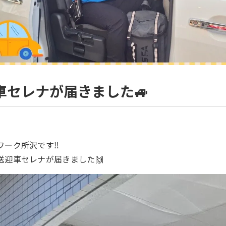
車セレナが届きました🚙
ワーク所沢です‼️
送迎車セレナが届きました🙌