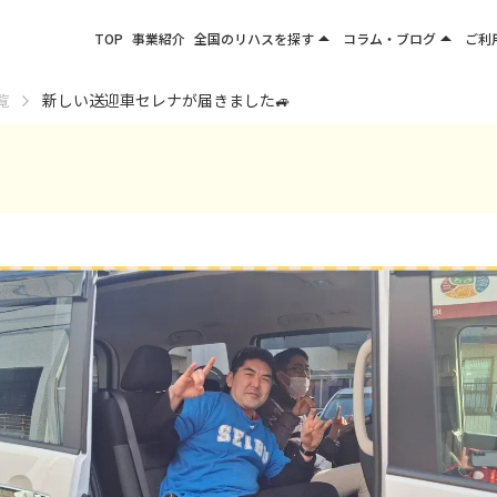
arrow_drop_up
arrow_drop_up
TOP
事業紹介
全国のリハスを探す
コラム・ブログ
ご利
関東エリア
お役立ちコラム
覧
新しい送迎車セレナが届きました🚙
東北エリア
事業所ブログ
甲信越エリア
北陸エリア
東海エリア
関西エリア
四国・九州エリア