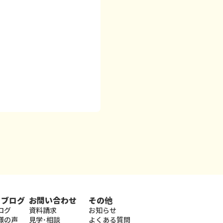
・ブログ
お問い合わせ
その他
ログ
資料請求
お知らせ
様の声
見学･相談
よくある質問