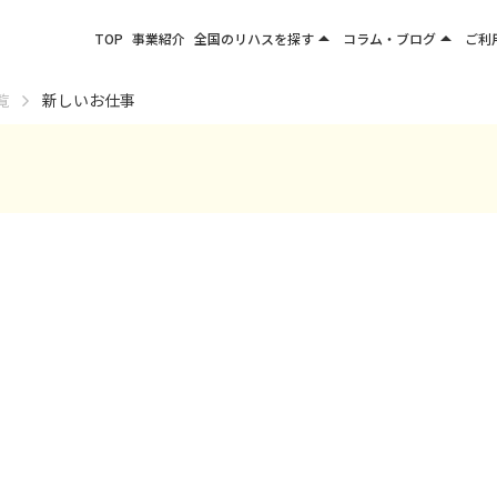
arrow_drop_up
arrow_drop_up
TOP
事業紹介
全国のリハスを探す
コラム・ブログ
ご利
関東エリア
お役立ちコラム
覧
新しいお仕事
東北エリア
事業所ブログ
甲信越エリア
北陸エリア
東海エリア
関西エリア
四国・九州エリア