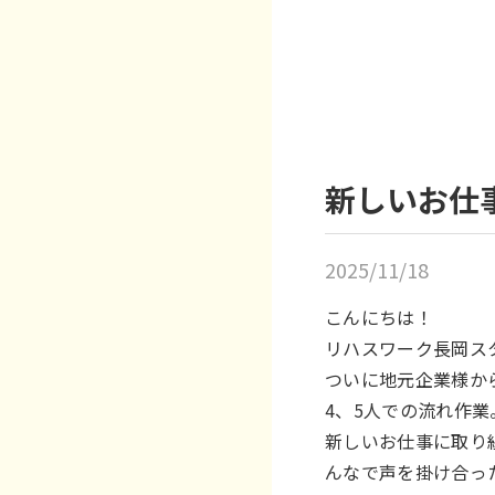
新しいお仕
2025/11/18
こんにちは！
リハスワーク長岡ス
ついに地元企業様か
4、5人での流れ作業
新しいお仕事に取り
んなで声を掛け合っ