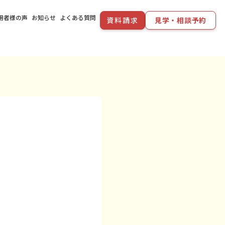
用者様の声
お知らせ
よくある質問
資料請求
見学・相談予約