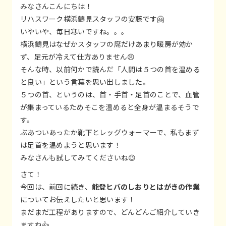
みなさんこんにちは！
リハスワーク横浜鶴見スタッフの安藤です🤗
いやいや、毎日寒いですね。。。
横浜鶴見はなぜかスタッフの席だけあまり暖房が効か
ず、足元が冷えて仕方ありません😣
そんな時、以前何かで読んだ「人間は５つの首を温める
と良い」という言葉を思い出しました。
５つの首、というのは、首・手首・足首のことで、血管
が集まっているためそこを温めると全身が温まるそうで
す。
ぶあついあったか靴下とレッグウォーマーで、私もまず
は足首を温めようと思います！
みなさんも試してみてくださいね😉
さて！
今回は、前回に続き、
能登ヒバのしおりとはがきの作業
についてお伝えしたいと思います！
まだまだ工程がありますので、どんどんご紹介していき
ますね👍