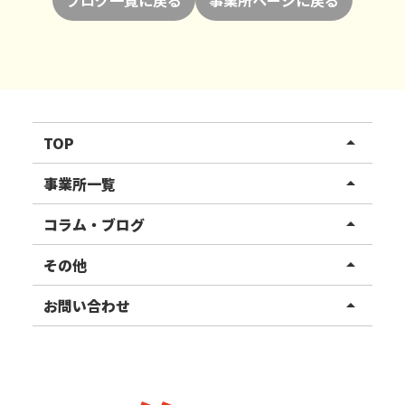
TOP
arrow_drop_up
リハスワーク
事業所一覧
arrow_drop_up
リハスファーム
関東エリア
コラム・ブログ
arrow_drop_up
東北エリア
事業所ブログ
その他
arrow_drop_up
甲信越エリア
ご利用者様の声
お知らせ
お問い合わせ
arrow_drop_up
北陸エリア
お役立ちコラム
よくある質問
資料請求
東海エリア
見学・相談