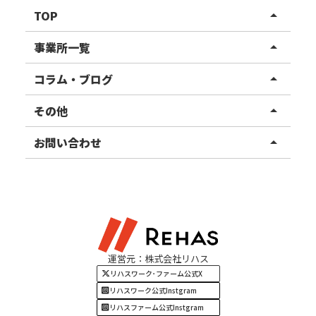
TOP
arrow_drop_up
リハスワーク
事業所一覧
arrow_drop_up
リハスファーム
関東エリア
コラム・ブログ
arrow_drop_up
東北エリア
事業所ブログ
その他
arrow_drop_up
甲信越エリア
ご利用者様の声
お知らせ
お問い合わせ
arrow_drop_up
北陸エリア
お役立ちコラム
よくある質問
資料請求
東海エリア
見学・相談
関西エリア
運営元：株式会社リハス
四国・九州エリア
リハスワーク･ファーム公式X
リハスワーク公式Instgram
リハスファーム公式Instgram