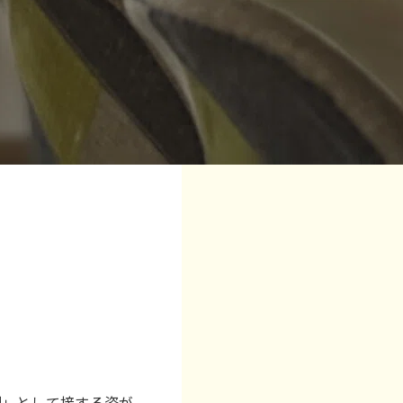
間
」として接する姿が