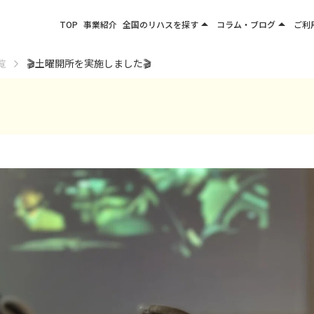
arrow_drop_up
arrow_drop_up
TOP
事業紹介
全国のリハスを探す
コラム・ブログ
ご利
関東エリア
お役立ちコラム
覧
🎬土曜開所を実施しました🎬
東北エリア
事業所ブログ
甲信越エリア
北陸エリア
東海エリア
関西エリア
四国・九州エリア