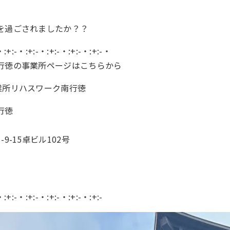
を過ごされましたか？？
・:+:-・:+:-・:+:-・:+:-・:+:-・
行徳の事業所ページはこちらから
業所リハスワーク南行徳
行徳
9-15卓ビル102号
・:+:-・:+:-・:+:-・:+:-・:+:-