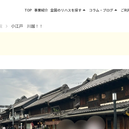
arrow_drop_up
arrow_drop_up
TOP
事業紹介
全国のリハスを探す
コラム・ブログ
ご利
関東エリア
お役立ちコラム
覧
小江戸 川越！！
東北エリア
事業所ブログ
甲信越エリア
北陸エリア
東海エリア
関西エリア
四国・九州エリア