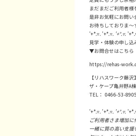
まだまだご利用者様
是非お気軽にお問い
お待ちしておりま～
'+°.▿. '+°.▿
. '+°.▿
. '+°.
見学・体験の申し込
▼お問合せはこちら
https://rehas-work
【リハスワーク藤沢】
ザ・ケープ亀井野A棟
TEL： 0466-53-890
'+°.▿. '+°.▿
. '+°.▿
. '+°.
ご利用者さま増加に
一緒に質の高い支援