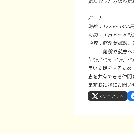
気になった方はお気
パート
時給：1225～140
時間：１日６～８時
内容：軽作業補助、
施設外就労への
'+°.▿. '+°.▿
. '+°.▿
. '+°.
良い支援をするため
志を共有できる仲間
是非お気軽にお問い
でシェアする