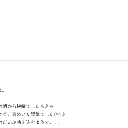
す。
朝から快晴でした🌞🌞🌞
く、春めいた陽気でした(^^♪
はだいぶ冷え込むようで。。。