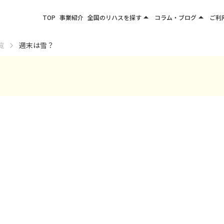
arrow_drop_up
arrow_drop_up
TOP
事業紹介
全国のリハスを探す
コラム・ブログ
ご利
関東エリア
お役立ちコラム
覧
週末は雪？
東北エリア
事業所ブログ
甲信越エリア
北陸エリア
東海エリア
関西エリア
四国・九州エリア