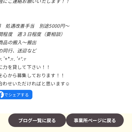
軽にご連絡お願いいたします！！
0円 処遇改善手当 別途5000円～
間程度 週３日程度（要相談）
商品の搬入～搬出
同行、送迎など
▿
. '+°.▿
. '+°.▿
に力を貸して下さい！！
を心から募集しております！！
合わせいただければと思います☺
でシェアする
ブログ一覧に戻る
事業所ページに戻る