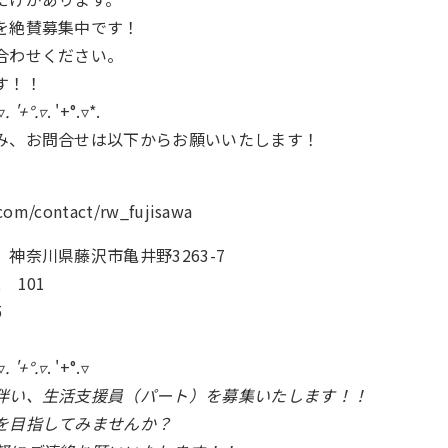
を絶賛募集中です！
合わせください。
す！！
▿
. '+°.▿
. '+°.▿*.
み、お問合せは以下からお願いいたします！
.com/contact/rw_fujisawa
神奈川県藤沢市亀井野3263-7
 101
5
▿
. '+°.▿
. '+°.▿
伴い、生活支援員（パート）を募集いたします！！
を目指してみませんか？