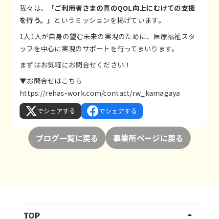
我々は、
「ご利用者さまの真のQOL向上にむけての支援
を行う。」
というミッションを掲げています。
1人1人が自身の望む未来の実現のために、医療福祉スタ
ッフを中心に実現のサポートを行ってまいります。
まずはお気軽にお問合せください！
▼お問合せはこちら
https://rehas-work.com/contact/rw_kamagaya
でシェアする
でシェアする
ブログ一覧に戻る
事業所ページに戻る
TOP
arrow_drop_up