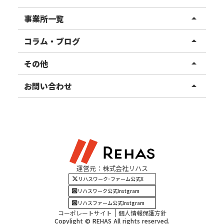
リハスワーク
事業所一覧
arrow_drop_up
リハスファーム
関東エリア
コラム・ブログ
arrow_drop_up
東北エリア
事業所ブログ
その他
arrow_drop_up
甲信越エリア
ご利用者様の声
お知らせ
お問い合わせ
arrow_drop_up
北陸エリア
お役立ちコラム
よくある質問
資料請求
東海エリア
見学・相談
関西エリア
運営元：株式会社リハス
四国・九州エリア
リハスワーク･ファーム公式X
リハスワーク公式Instgram
リハスファーム公式Instgram
コーポレートサイト
個人情報保護方針
Copylight © REHAS All rights reserved.