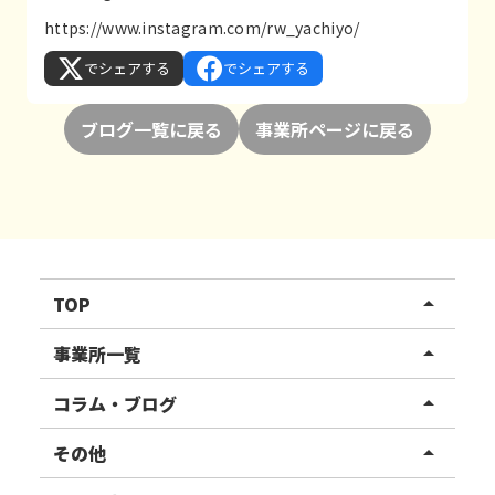
https://www.instagram.com/rw_yachiyo/
でシェアする
でシェアする
ブログ一覧に戻る
事業所ページに戻る
TOP
arrow_drop_up
リハスワーク
事業所一覧
arrow_drop_up
リハスファーム
関東エリア
コラム・ブログ
arrow_drop_up
東北エリア
事業所ブログ
その他
arrow_drop_up