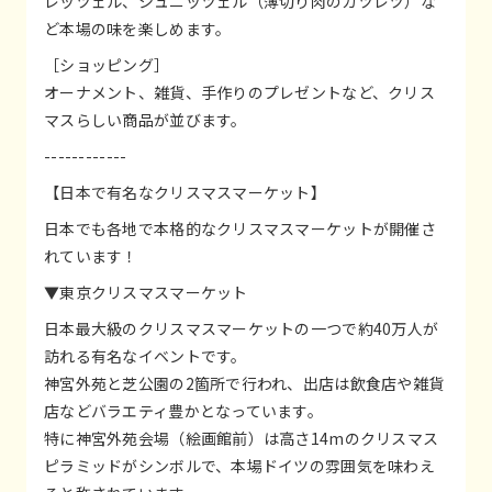
レッツェル、シュニッツェル（薄切り肉のカツレツ）な
ど本場の味を楽しめます。
［ショッピング］
オーナメント、雑貨、手作りのプレゼントなど、クリス
マスらしい商品が並びます。
------------
【日本で有名なクリスマスマーケット】
日本でも各地で本格的なクリスマスマーケットが開催さ
れています！
▼東京クリスマスマーケット
日本最大級のクリスマスマーケットの一つで約40万人が
訪れる有名なイベントです。
神宮外苑と芝公園の2箇所で行われ、出店は飲食店や雑貨
店などバラエティ豊かとなっています。
特に神宮外苑会場（絵画館前）は高さ14mのクリスマス
ピラミッドがシンボルで、本場ドイツの雰囲気を味わえ