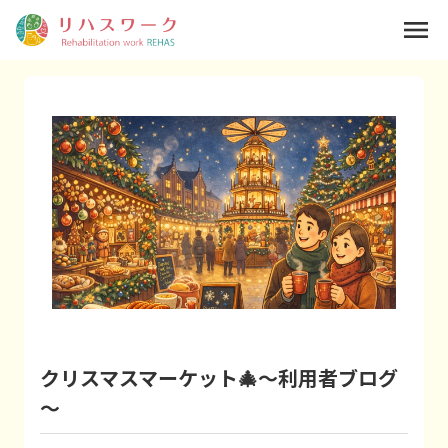
menu
クリスマスマーケット🎄～利用者ブログ
～