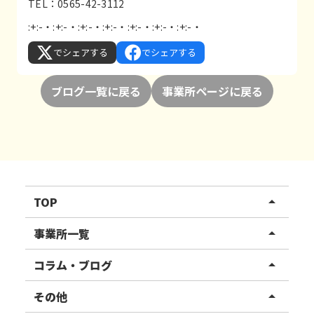
TEL：0565-42-3112
:+:-・:+:-・:+:-・:+:-・:+:-・:+:-・:+:-・
でシェアする
でシェアする
ブログ一覧に戻る
事業所ページに戻る
TOP
arrow_drop_up
リハスワーク
事業所一覧
arrow_drop_up
リハスファーム
関東エリア
コラム・ブログ
arrow_drop_up
東北エリア
事業所ブログ
その他
arrow_drop_up