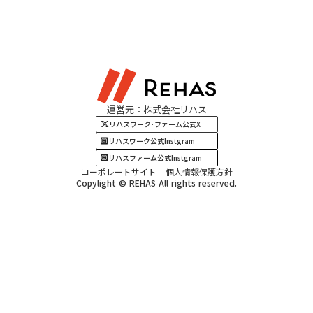
北陸エリア
お役立ちコラム
よくある質問
資料請求
東海エリア
見学・相談
関西エリア
運営元：株式会社リハス
四国・九州エリア
リハスワーク･ファーム公式X
リハスワーク公式Instgram
リハスファーム公式Instgram
コーポレートサイト
個人情報保護方針
Copylight © REHAS All rights reserved.