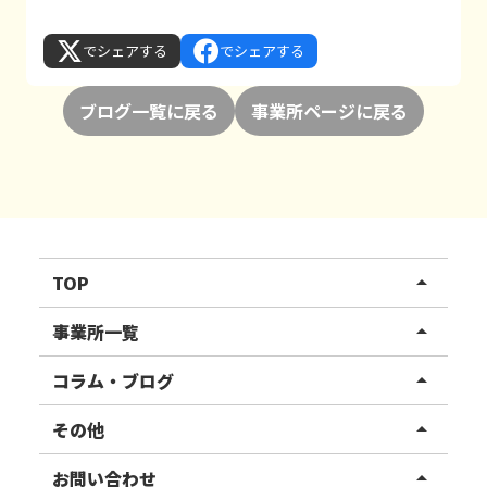
でシェアする
でシェアする
ブログ一覧に戻る
事業所ページに戻る
TOP
arrow_drop_up
リハスワーク
事業所一覧
arrow_drop_up
リハスファーム
関東エリア
コラム・ブログ
arrow_drop_up
東北エリア
事業所ブログ
その他
arrow_drop_up
甲信越エリア
ご利用者様の声
お知らせ
お問い合わせ
arrow_drop_up