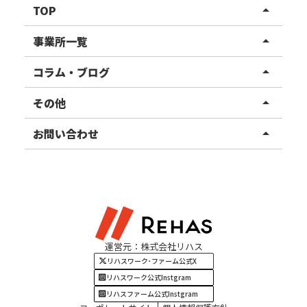
TOP
arrow_drop_up
リハスワーク
事業所一覧
arrow_drop_up
リハスファーム
関東エリア
コラム・ブログ
arrow_drop_up
東北エリア
事業所ブログ
その他
arrow_drop_up
甲信越エリア
ご利用者様の声
お知らせ
お問い合わせ
arrow_drop_up
北陸エリア
お役立ちコラム
よくある質問
資料請求
東海エリア
見学・相談
関西エリア
運営元：株式会社リハス
四国・九州エリア
リハスワーク･ファーム公式X
リハスワーク公式Instgram
リハスファーム公式Instgram