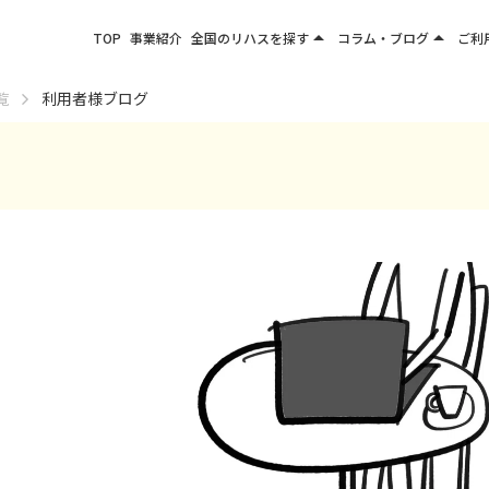
arrow_drop_up
arrow_drop_up
TOP
事業紹介
全国のリハスを探す
コラム・ブログ
ご利
関東エリア
お役立ちコラム
覧
利用者様ブログ
東北エリア
事業所ブログ
甲信越エリア
北陸エリア
東海エリア
関西エリア
四国・九州エリア