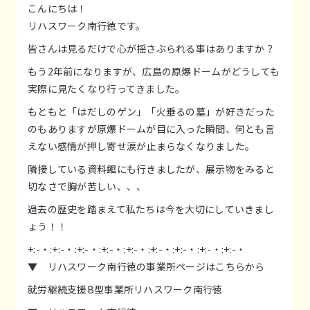
こんにちは！
リハスワーク南行徳です。
皆さんは見るだけで心が揺さぶられる事はありますか？
もう2年前になりますが、広島の原爆ドームがどうしても
実際に見たくなり行ってきました。
もともと「はだしのゲン」「火垂るの墓」が好きだった
のもありますが原爆ドームが目に入った瞬間、何とも言
えない感情が押し寄せ涙が止まらなくなりました。
隣接している資料館にも行きましたが、展示物をみると
切なさで胸が苦しい、、、
過去の歴史を踏まえて私たちは今を大切にしていきまし
ょう！！
+:-・:+:-・:+:-・:+:-・:+:-・:+:-・:+:-・:+:-・:+:-・
▼ リハスワーク南行徳の事業所ページはこちらから
就労継続支援B型事業所リハスワーク南行徳