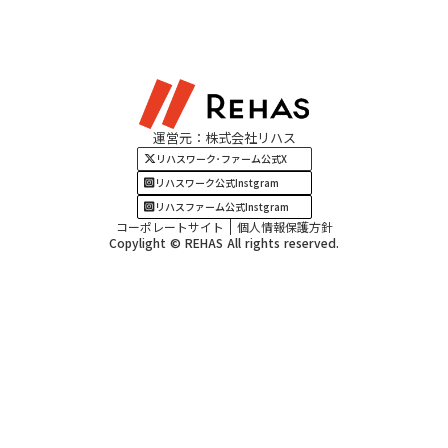
北陸エリア
お役立ちコラム
よくある質問
資料請求
東海エリア
見学・相談
関西エリア
運営元：株式会社リハス
四国・九州エリア
リハスワーク･ファーム公式X
リハスワーク公式Instgram
リハスファーム公式Instgram
コーポレートサイト
個人情報保護方針
Copylight © REHAS All rights reserved.