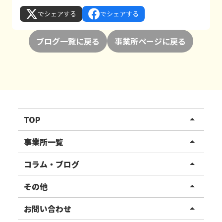
でシェアする
でシェアする
ブログ一覧に戻る
事業所ページに戻る
TOP
arrow_drop_up
リハスワーク
事業所一覧
arrow_drop_up
リハスファーム
関東エリア
コラム・ブログ
arrow_drop_up
東北エリア
事業所ブログ
その他
arrow_drop_up
甲信越エリア
ご利用者様の声
お知らせ
お問い合わせ
arrow_drop_up