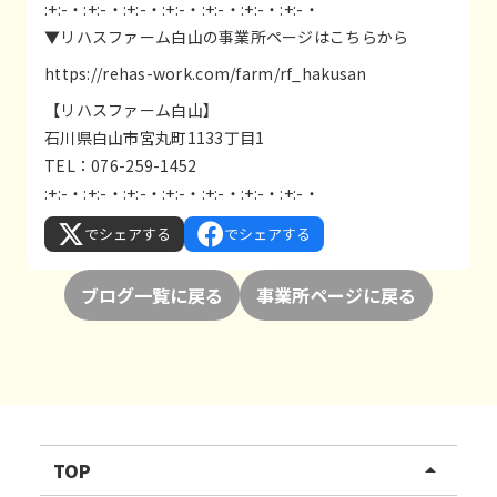
:+:-・:+:-・:+:-・:+:-・:+:-・:+:-・:+:-・
▼リハスファーム白山の事業所ページはこちらから
https://rehas-work.com/farm/rf_hakusan
【リハスファーム白山】
石川県白山市宮丸町1133丁目1
TEL：076-259-1452
:+:-・:+:-・:+:-・:+:-・:+:-・:+:-・:+:-・
でシェアする
でシェアする
ブログ一覧に戻る
事業所ページに戻る
TOP
arrow_drop_up