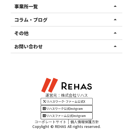
リハスワーク
事業所一覧
arrow_drop_up
リハスファーム
関東エリア
コラム・ブログ
arrow_drop_up
東北エリア
事業所ブログ
その他
arrow_drop_up
甲信越エリア
ご利用者様の声
お知らせ
お問い合わせ
arrow_drop_up
北陸エリア
お役立ちコラム
よくある質問
資料請求
東海エリア
見学・相談
関西エリア
運営元：株式会社リハス
四国・九州エリア
リハスワーク･ファーム公式X
リハスワーク公式Instgram
リハスファーム公式Instgram
コーポレートサイト
個人情報保護方針
Copylight © REHAS All rights reserved.