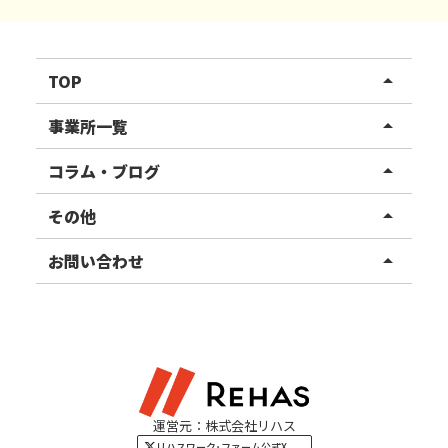
TOP
arrow_drop_up
リハスワーク
事業所一覧
arrow_drop_up
リハスファーム
関東エリア
コラム・ブログ
arrow_drop_up
東北エリア
事業所ブログ
その他
arrow_drop_up
甲信越エリア
ご利用者様の声
お知らせ
お問い合わせ
arrow_drop_up
北陸エリア
お役立ちコラム
よくある質問
資料請求
東海エリア
見学・相談
関西エリア
運営元：株式会社リハス
四国・九州エリア
リハスワーク･ファーム公式X