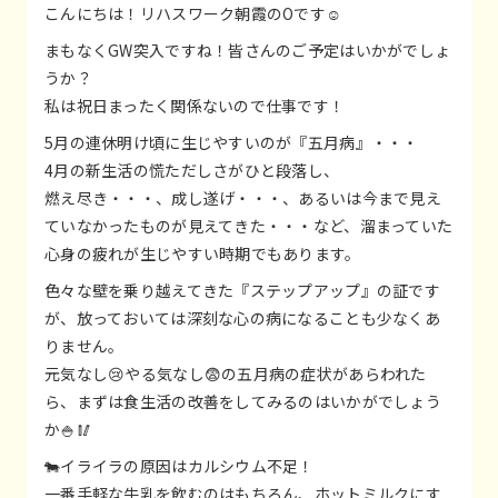
こんにちは！リハスワーク朝霞のOです☺
まもなくGW突入ですね！皆さんのご予定はいかがでしょ
うか？
私は祝日まったく関係ないので仕事です！
5月の連休明け頃に生じやすいのが『五月病』・・・
4月の新生活の慌ただしさがひと段落し、
燃え尽き・・・、成し遂げ・・・、あるいは今まで見え
ていなかったものが見えてきた・・・など、溜まっていた
心身の疲れが生じやすい時期でもあります。
色々な壁を乗り越えてきた『ステップアップ』の証です
が、放っておいては深刻な心の病になることも少なくあ
りません。
元気なし😢やる気なし😨の五月病の症状があらわれた
ら、まずは食生活の改善をしてみるのはいかがでしょう
か🍚🥢
🐄イライラの原因はカルシウム不足！
一番手軽な牛乳を飲むのはもちろん、ホットミルクにす