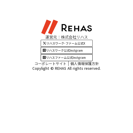
よくある質問
資料請求
東海エリア
見学・相談
関西エリア
運営元：株式会社リハス
四国・九州エリア
リハスワーク･ファーム公式X
リハスワーク公式Instgram
リハスファーム公式Instgram
コーポレートサイト
個人情報保護方針
Copylight © REHAS All rights reserved.