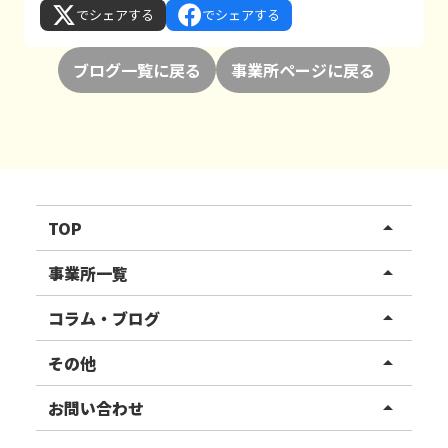
でシェアする
でシェアする
ブログ一覧に戻る
事業所ページに戻る
TOP
arrow_drop_up
リハスワーク
事業所一覧
arrow_drop_up
リハスファーム
関東エリア
コラム・ブログ
arrow_drop_up
東北エリア
事業所ブログ
その他
arrow_drop_up
甲信越エリア
ご利用者様の声
お知らせ
お問い合わせ
arrow_drop_up
北陸エリア
お役立ちコラム