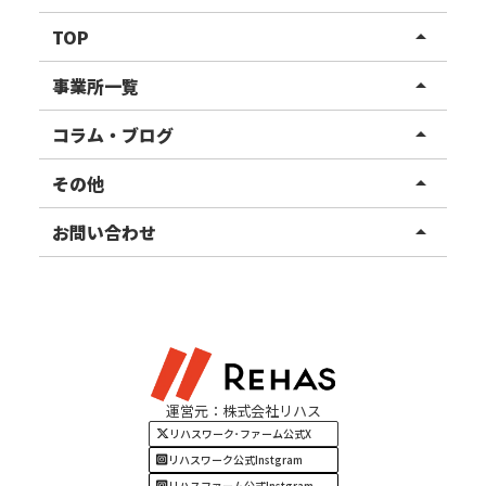
TOP
arrow_drop_up
リハスワーク
事業所一覧
arrow_drop_up
リハスファーム
関東エリア
コラム・ブログ
arrow_drop_up
東北エリア
事業所ブログ
その他
arrow_drop_up
甲信越エリア
ご利用者様の声
お知らせ
お問い合わせ
arrow_drop_up
北陸エリア
お役立ちコラム
よくある質問
資料請求
東海エリア
見学・相談
関西エリア
運営元：株式会社リハス
四国・九州エリア
リハスワーク･ファーム公式X
リハスワーク公式Instgram
リハスファーム公式Instgram