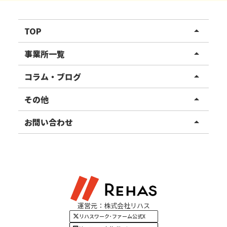
TOP
arrow_drop_up
リハスワーク
事業所一覧
arrow_drop_up
リハスファーム
関東エリア
コラム・ブログ
arrow_drop_up
東北エリア
事業所ブログ
その他
arrow_drop_up
甲信越エリア
ご利用者様の声
お知らせ
お問い合わせ
arrow_drop_up
北陸エリア
お役立ちコラム
よくある質問
資料請求
東海エリア
見学・相談
関西エリア
運営元：株式会社リハス
四国・九州エリア
リハスワーク･ファーム公式X