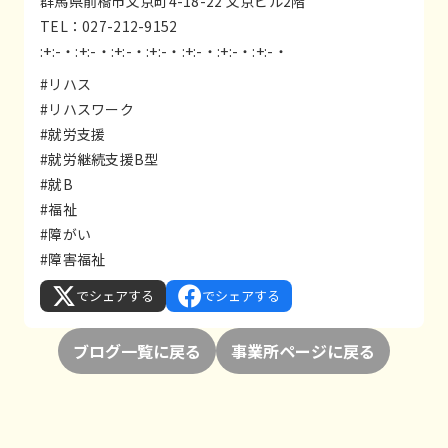
群馬県前橋市文京町4-18-22 文京ビル2階
TEL：027-212-9152
:+:-・:+:-・:+:-・:+:-・:+:-・:+:-・:+:-・
#リハス
#リハスワーク
#就労支援
#就労継続支援B型
#就B
#福祉
#障がい
#障害福祉
でシェアする
でシェアする
ブログ一覧に戻る
事業所ページに戻る