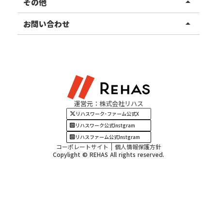
事業所ブログ
その他
arrow_drop_up
甲信越エリア
ご利用者様の声
お知らせ
お問い合わせ
arrow_drop_up
北陸エリア
お役立ちコラム
よくある質問
資料請求
東海エリア
見学・相談
関西エリア
運営元：株式会社リハス
四国・九州エリア
リハスワーク･ファーム公式X
リハスワーク公式Instgram
リハスファーム公式Instgram
コーポレートサイト
個人情報保護方針
Copylight © REHAS All rights reserved.