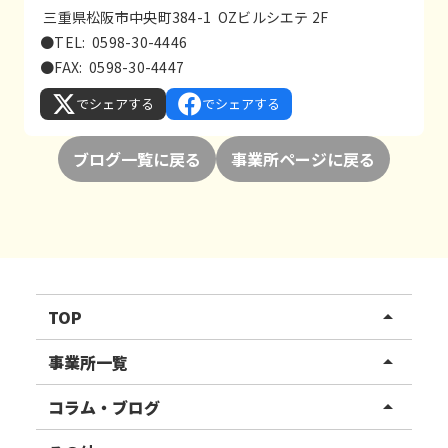
三重県松阪市中央町384-1 OZビルシエテ 2F
●TEL: 0598-30-4446
●FAX: 0598-30-4447
でシェアする
でシェアする
ブログ一覧に戻る
事業所ページに戻る
TOP
arrow_drop_up
リハスワーク
事業所一覧
arrow_drop_up
リハスファーム
関東エリア
コラム・ブログ
arrow_drop_up
東北エリア