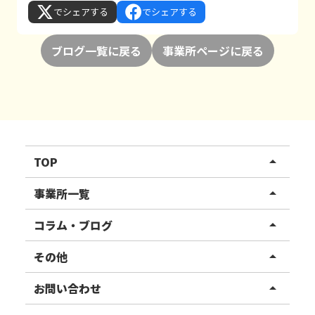
でシェアする
でシェアする
ブログ一覧に戻る
事業所ページに戻る
TOP
arrow_drop_up
リハスワーク
事業所一覧
arrow_drop_up
リハスファーム
関東エリア
コラム・ブログ
arrow_drop_up
東北エリア
事業所ブログ
その他
arrow_drop_up
甲信越エリア
ご利用者様の声
お知らせ
お問い合わせ
arrow_drop_up
北陸エリア