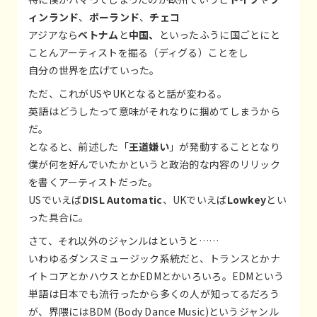
ィンランド
、
ポーランド
、
チェコ
アジアなら
ベトナム
と
中国、
といったふうに国ごとにと
ことんアーティストを掘る（ディグる）ことをし
自分の世界を広げていった。
ただ、これがUSやUKとなると話が変わる。
英語はどうしたって意味がそれなりに掴めてしまうから
だ。
となると、前述した「
王道嫌い
」が発動することとなり
僕が何を好んでいたかというと政治的な内容のリリック
を書くアーティストだった。
USでいえば
DISL Automatic
、UKでいえば
Lowkey
とい
った具合に。
さて、それ以外のジャンルはというと……
いわゆるダンスミュージック系統だと、トランスとかナ
イトコアとかハウスとかEDMとかいろいろ。EDMという
単語は日本でも流行ったから多くの人が知ってるだろう
が、界隈にはBDM (Body Dance Music)というジャンル