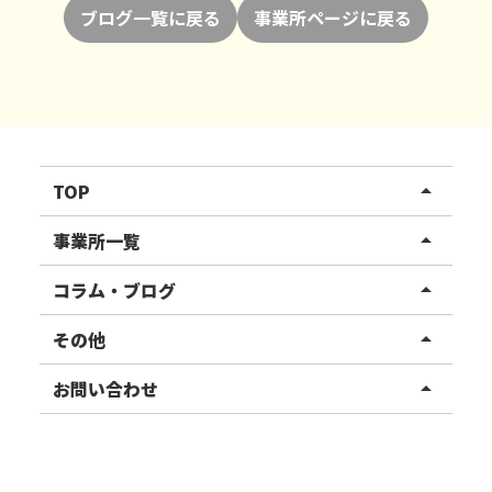
ブログ一覧に戻る
事業所ページに戻る
TOP
arrow_drop_up
リハスワーク
事業所一覧
arrow_drop_up
リハスファーム
関東エリア
コラム・ブログ
arrow_drop_up
東北エリア
事業所ブログ
その他
arrow_drop_up
甲信越エリア
ご利用者様の声
お知らせ
お問い合わせ
arrow_drop_up
北陸エリア
お役立ちコラム
よくある質問
資料請求
東海エリア
見学・相談