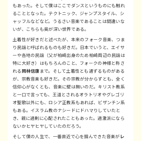
もあった。そして僕はここでダンスというものにも触れ
ることとなった。テクトニック、ジャンプスタイル、シ
ャッフルなどなど。うるさい音楽であることは間違いな
いが、こちらも奥が深い世界である。
土着性が好きだと述べたが、本来のフォーク音楽、つま
り民謡と呼ばれるものも好きだ。日本でいうと、エイサ
ーや各地の民謡（父が柏崎出身のため柏崎周辺の民謡は
特に大好き）はもちろんのこと、フォークの神様と称さ
れる
岡林信康
まで。そして土着性とも通ずるものがある
が、宗教音楽も好きだ。その宗教が分からずとも、全く
信仰心がなくとも、音楽に壁は無いのだ。キリスト教系
と一口で言っても、王道とされるオラトリオやグレゴリ
オ聖歌以外にも、ロシア正教系もあれば、ビザンチン系
もある。イスラム教のナシードにドハマりしていたと
き、親に過剰に心配されたこともあった。過激派になら
ないかヒヤヒヤしていたのだろう。
そして僕の人生で、一番直近で心を掴んできた音楽が
レ