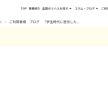
arrow_drop_up
arrow_drop_up
TOP
事業紹介
全国のリハスを探す
コラム・ブログ
ご利
関東エリア
お役立ちコラム
覧
ご利用者様 ブログ 「学生時代に苦労した...
東北エリア
事業所ブログ
甲信越エリア
北陸エリア
東海エリア
関西エリア
四国・九州エリア