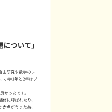
題について」
自由研究や数学のレ
、小学1年と2年はプ
良かったです。
補修に呼ばれたり、
か赤点が有った為、