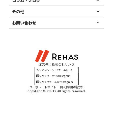
コラム・ブログ
arrow_drop_up
東北エリア
事業所ブログ
その他
arrow_drop_up
甲信越エリア
ご利用者様の声
お知らせ
お問い合わせ
arrow_drop_up
北陸エリア
お役立ちコラム
よくある質問
資料請求
東海エリア
見学・相談
関西エリア
運営元：株式会社リハス
四国・九州エリア
リハスワーク･ファーム公式X
リハスワーク公式Instgram
リハスファーム公式Instgram
コーポレートサイト
個人情報保護方針
Copylight © REHAS All rights reserved.