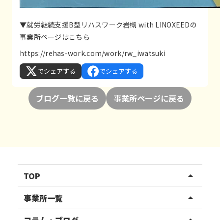
▼就労継続支援B型リハスワーク岩槻 with LINOXEEDの
事業所ページはこちら
https://rehas-work.com/work/rw_iwatsuki
でシェアする
でシェアする
ブログ一覧に戻る
事業所ページに戻る
TOP
arrow_drop_up
リハスワーク
事業所一覧
arrow_drop_up
リハスファーム
関東エリア