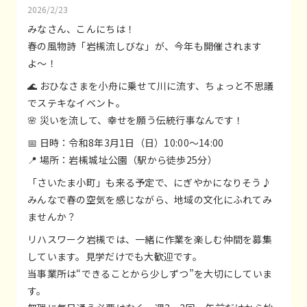
2026/2/23
みなさん、こんにちは！
春の風物詩「岩槻流しびな」が、今年も開催されます
よ〜！
🌊 おひなさまを小舟に乗せて川に流す、ちょっと不思議
でステキなイベント。
🌸 災いを流して、幸せを願う伝統行事なんです！
📅 日時：令和8年3月1日（日）10:00〜14:00
📍 場所：岩槻城址公園（駅から徒歩25分）
「さいたま小町」も来る予定で、にぎやかになりそう♪
みんなで春の空気を感じながら、地域の文化にふれてみ
ませんか？
リハスワーク岩槻では、一緒に作業を楽しむ仲間を募集
しています。見学だけでも大歓迎です。
当事業所は“できることから少しずつ”を大切にしていま
す。