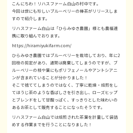
こんにちわ！リハスファーム白山の村中です。
今回は世にも珍しいブルーベリーの棒茶がリリースしま
すので紹介します。
リハスファーム白山は「ひらみゆき農園」様とも農福連
携に取り組んでおります。
https://hiramiyukifarm.com/
ひらみゆき農園ではブルーベリーを栽培しており、年に2
回枝の剪定があり、通常は廃棄してしまうのですが、ブ
ルーベリーの枝や葉にもポリフェノールやアントシアニ
ンが含まれていることが分かりました！
そこで捨ててしまうのではなく、丁寧に乾燥・焙煎をし
てほうじ茶のような香ばしさを引き出し、ローズヒップ
とブレンドをして甘酸っぱく、すっきりとした味わいの
あるお茶として販売することになったそうです。
リハスファーム白山では焙煎された茶葉を計量して袋詰
めする作業までを行うことになりました！