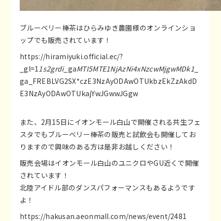
ブルーベリー棒茶はひらみゆき農園様のオンラインショ
ップでも販売されています！
https://hiramiyuki.official.ec/?
_gl=1
1s2grdi
_ga
MTI5MTE1NjAzNi4xNzcwMjgwMDk1
_
ga_FREBLVG2SX*czE3NzAyODAwOTUkbzEkZzAkdD
E3NzAyODAwOTUkajYwJGwwJGgw
また、2月15日にイオンモール白山で開催される共生フェ
スタでもブルーベリー棒茶の販売と試飲会も開催してお
りますので興味のある方は是非お越しください！
販売会場はイオンモール白山のユニクロやGU近くで開催
されています！
北陸アイドル部のダンスパフォーマンスもあるようです
よ！
https://hakusan.aeonmall.com/news/event/2481