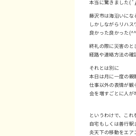
本当に驚きました( ﾟД
藤沢市は海沿いになる
しかしながらリハス
良かった良かった(^^
終礼の際に災害のと
経路や連絡方法の確
それとは別に
本日は月に一度の親睦
仕事以外の表情が観ら
会を増すごとに人が増
というわけで、これ
自宅もしくは善行駅
炎天下の移動をエア