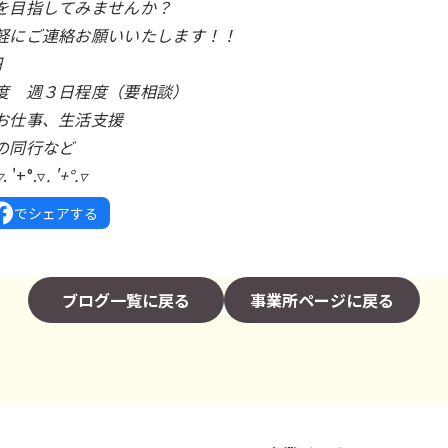
を目指してみませんか？
軽にご連絡お願いいたします！！
円
度 週３日程度（要相談）
お仕事、生活支援
同行など
▿
. '+°.▿
. '+°.▿
でシェアする
ブログ一覧に戻る
事業所ページに戻る