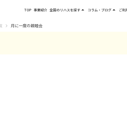
arrow_drop_up
arrow_drop_up
TOP
事業紹介
全国のリハスを探す
コラム・ブログ
ご利
関東エリア
お役立ちコラム
覧
月に一度の親睦会
東北エリア
事業所ブログ
甲信越エリア
北陸エリア
東海エリア
関西エリア
四国・九州エリア