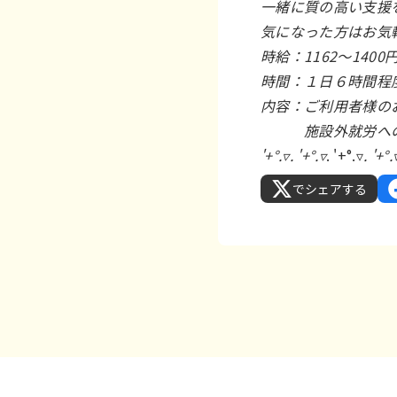
一緒に質の高い支援
気になった方はお気
時給：1162～1400
時間：１日６時間程
内容：ご利用者様の
施設外就労への
'+°.▿. '+°.▿
. '+°.▿
. '+°.
でシェアする