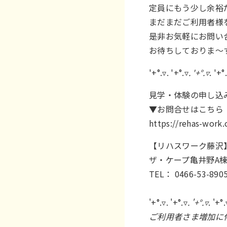
定員にもう少し余裕
まだまだご利用者様
是非お気軽にお問い
お待ちしておりま～
'+°.▿. '+°.▿
. '+°.▿
. '+°
見学・体験の申し込
▼お問合せはこちら
https://rehas-work
【リハスワーク藤沢】
ザ・ケープ亀井野A棟
TEL： 0466-53-890
'+°.▿. '+°.▿
. '+°.▿
. '+°.
ご利用者さま増加に