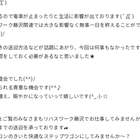
ﾟ)
ので電車が止まったりと生活に影響が出ております( ﾟДﾟ)
ワーク藤沢関連では大きな影響なく無事一日を終えることができ
)/
きの送迎方法などが話題にあがり、今回は何事もなかったで
認をしておく必要があるなと思いました★
会でした(^^)/
れる貴重な機会です(^^♪
え、賑やかになっていって嬉しいです(^_-)-☆
をご覧のみなさまもリハスワーク藤沢でお仕事してみません
までの送迎を承っております🚙
コンのきいた快適なステップワゴンにしてみませんか～？