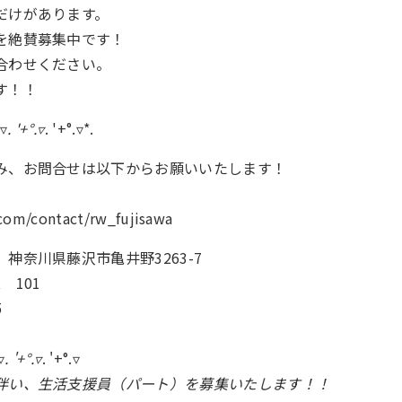
だけがあります。
を絶賛募集中です！
合わせください。
す！！
.▿
. '+°.▿
. '+°.▿*.
み、お問合せは以下からお願いいたします！
.com/contact/rw_fujisawa
神奈川県藤沢市亀井野3263-7
 101
5
▿
. '+°.▿
. '+°.▿
伴い、生活支援員（パート）を募集いたします！！