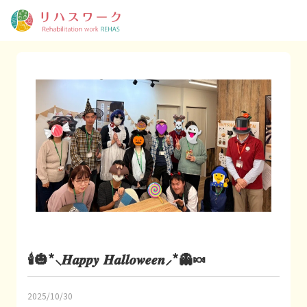
🕯🎃*⸜𝑯𝒂𝒑𝒑𝒚 𝑯𝒂𝒍𝒍𝒐𝒘𝒆𝒆𝒏⸝*👻🍬
2025/10/30