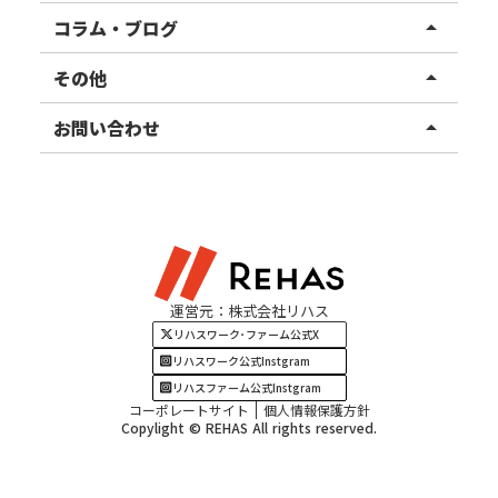
リハスファーム
関東エリア
コラム・ブログ
arrow_drop_up
東北エリア
事業所ブログ
その他
arrow_drop_up
甲信越エリア
ご利用者様の声
お知らせ
お問い合わせ
arrow_drop_up
北陸エリア
お役立ちコラム
よくある質問
資料請求
東海エリア
見学・相談
関西エリア
運営元：株式会社リハス
四国・九州エリア
リハスワーク･ファーム公式X
リハスワーク公式Instgram
リハスファーム公式Instgram
コーポレートサイト
個人情報保護方針
Copylight © REHAS All rights reserved.