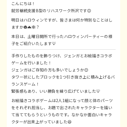
こんにちは！
就労継続支援B型のリハスワーク所沢です😊
明日はハロウィンですが、皆さまは何か特別なことはし
ますか🎃🦇🕸？
本日は、土曜日開所で行ったハロウィンパーティーの様
子をご紹介いたします💡
手作りしたものを飾りつけ、ジェンガとお絵描きコラボ
ゲームを行いました！
ジェンガはご存知の方も多いでしょうか😊
タワー状にしたブロックを1つ引き抜き上に積み上げるバ
ランスゲーム！
緊張感もあり、いい勝負を繰り広げていました💡
お絵描きコラボゲームは2人1組になって顔と体のパーツ
をそれぞれ担当し、お題で出されたキャラクターを描い
て当ててもらうというものです。なかなか面白いキャラ
クターが出来上がっていました😆