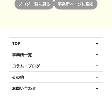
ブログ一覧に戻る
事業所ページに戻る
TOP
arrow_drop_up
リハスワーク
事業所一覧
arrow_drop_up
リハスファーム
関東エリア
コラム・ブログ
arrow_drop_up
東北エリア
事業所ブログ
その他
arrow_drop_up
甲信越エリア
ご利用者様の声
お知らせ
お問い合わせ
arrow_drop_up
北陸エリア
お役立ちコラム
よくある質問
資料請求
東海エリア
見学・相談