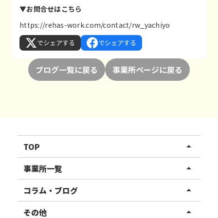
▼お問合せはこちら
https://rehas-work.com/contact/rw_yachiyo
でシェアする
でシェアする
ブログ一覧に戻る
事業所ページに戻る
TOP
arrow_drop_up
リハスワーク
事業所一覧
arrow_drop_up
リハスファーム
関東エリア
コラム・ブログ
arrow_drop_up
東北エリア
事業所ブログ
その他
arrow_drop_up