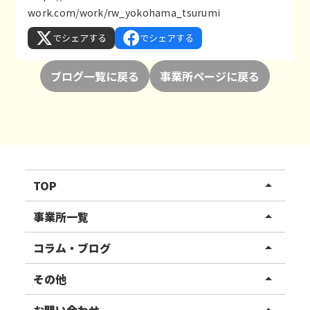
work.com/work/rw_yokohama_tsurumi
でシェアする
でシェアする
ブログ一覧に戻る
事業所ページに戻る
TOP
arrow_drop_up
リハスワーク
事業所一覧
arrow_drop_up
リハスファーム
関東エリア
コラム・ブログ
arrow_drop_up
東北エリア
事業所ブログ
その他
arrow_drop_up
甲信越エリア
ご利用者様の声
お知らせ
お問い合わせ
arrow_drop_up