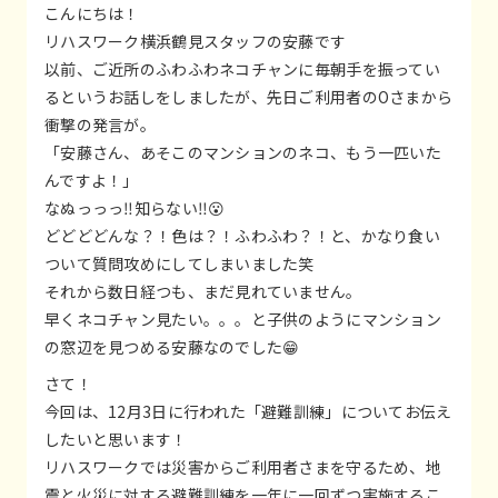
こんにちは！
リハスワーク横浜鶴見スタッフの安藤です
以前、ご近所のふわふわネコチャンに毎朝手を振ってい
るというお話しをしましたが、先日ご利用者のOさまから
衝撃の発言が。
「安藤さん、あそこのマンションのネコ、もう一匹いた
んですよ！」
なぬっっっ‼️知らない‼️😮
どどどどんな？！色は？！ふわふわ？！と、かなり食い
ついて質問攻めにしてしまいました笑
それから数日経つも、まだ見れていません。
早くネコチャン見たい。。。と子供のようにマンション
の窓辺を見つめる安藤なのでした😁
さて！
今回は、12月3日に行われた「避難訓練」についてお伝え
したいと思います！
リハスワークでは災害からご利用者さまを守るため、地
震と火災に対する避難訓練を一年に一回ずつ実施するこ