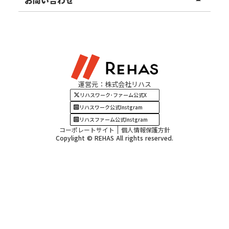
北陸エリア
お役立ちコラム
よくある質問
資料請求
東海エリア
見学・相談
関西エリア
運営元：株式会社リハス
四国・九州エリア
リハスワーク･ファーム公式X
リハスワーク公式Instgram
リハスファーム公式Instgram
コーポレートサイト
個人情報保護方針
Copylight © REHAS All rights reserved.