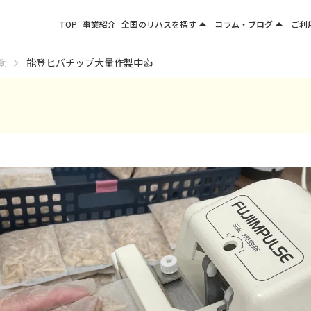
arrow_drop_up
arrow_drop_up
TOP
事業紹介
全国のリハスを探す
コラム・ブログ
ご利
関東エリア
お役立ちコラム
覧
能登ヒバチップ大量作製中👍
東北エリア
事業所ブログ
甲信越エリア
北陸エリア
東海エリア
関西エリア
四国・九州エリア