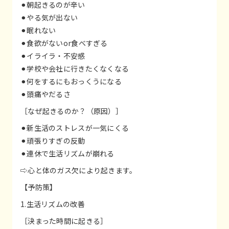
⚫︎朝起きるのが辛い
⚫︎やる気が出ない
⚫︎眠れない
⚫︎食欲がないor食べすぎる
⚫︎イライラ・不安感
⚫︎学校や会社に行きたくなくなる
⚫︎何をするにもおっくうになる
⚫︎頭痛やだるさ
［なぜ起きるのか？（原因）］
⚫︎新生活のストレスが一気にくる
⚫︎頑張りすぎの反動
⚫︎連休で生活リズムが崩れる
⇨心と体のガス欠により起きます。
【予防策】
1.生活リズムの改善
［決まった時間に起きる］