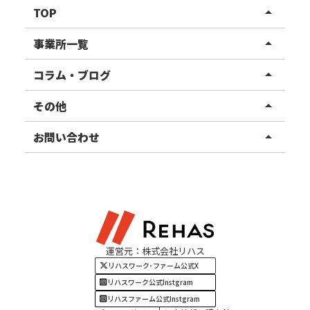
TOP
arrow_drop_up
リハスワーク
事業所一覧
arrow_drop_up
リハスファーム
関東エリア
コラム・ブログ
arrow_drop_up
東北エリア
事業所ブログ
その他
arrow_drop_up
甲信越エリア
ご利用者様の声
お知らせ
お問い合わせ
arrow_drop_up
北陸エリア
お役立ちコラム
よくある質問
資料請求
東海エリア
見学・相談
関西エリア
運営元：株式会社リハス
四国・九州エリア
リハスワーク･ファーム公式X
リハスワーク公式Instgram
リハスファーム公式Instgram