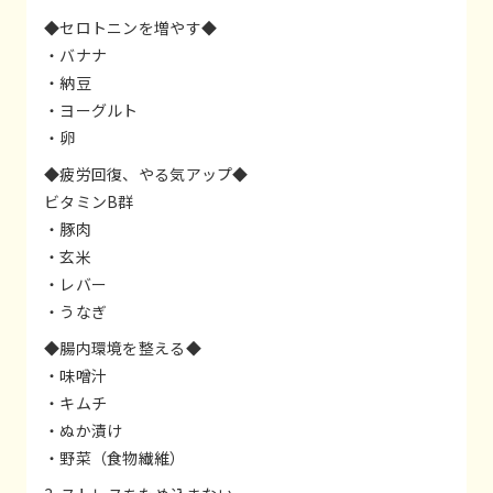
◆セロトニンを増やす◆
・バナナ
・納豆
・ヨーグルト
・卵
◆疲労回復、やる気アップ◆
ビタミンB群
・豚肉
・玄米
・レバー
・うなぎ
◆腸内環境を整える◆
・味噌汁
・キムチ
・ぬか漬け
・野菜（食物繊維）