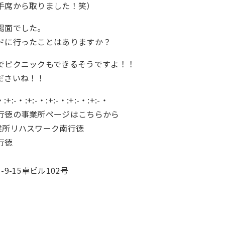
手席から取りました！笑）
場面でした。
ドに行ったことはありますか？
でピクニックもできるそうですよ！！
ださいね！！
・:+:-・:+:-・:+:-・:+:-・:+:-・
行徳の事業所ページはこちらから
業所リハスワーク南行徳
行徳
9-15卓ビル102号