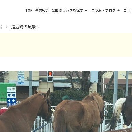
arrow_drop_up
arrow_drop_up
TOP
事業紹介
全国のリハスを探す
コラム・ブログ
ご利
関東エリア
お役立ちコラム
覧
送迎時の風景！
東北エリア
事業所ブログ
甲信越エリア
北陸エリア
東海エリア
関西エリア
四国・九州エリア