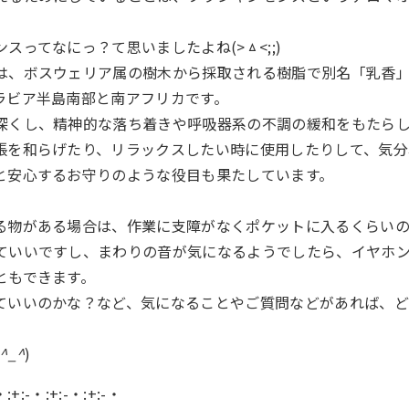
スってなにっ？て思いましたよね(>ㅿ<;;)
は、ボスウェリア属の樹木から採取される樹脂で別名「乳香
ラビア半島南部と南アフリカです。
深くし、精神的な落ち着きや呼吸器系の不調の緩和をもたら
張を和らげたり、リラックスしたい時に使用したりして、気分
と安心するお守りのような役目も果たしています。
る物がある場合は、作業に支障がなくポケットに入るくらい
ていいですし、まわりの音が気になるようでしたら、イヤホ
ともできます。
ていいのかな？など、気になることやご質問などがあれば、
^_^
)
・:+:-・:+:-・:+:-・