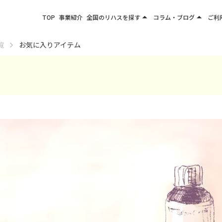
arrow_drop_up
arrow_drop_up
TOP
事業紹介
全国のリハスを探す
コラム・ブログ
ご利
関東エリア
お役立ちコラム
覧
お気に入りアイテム
東北エリア
事業所ブログ
甲信越エリア
北陸エリア
東海エリア
関西エリア
四国・九州エリア