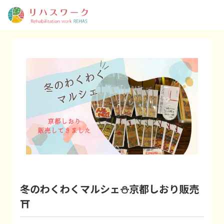
冬のわくわくマルシェ⛄京都しおり販売
⛩