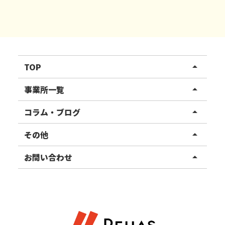
TOP
arrow_drop_up
リハスワーク
事業所一覧
arrow_drop_up
リハスファーム
関東エリア
コラム・ブログ
arrow_drop_up
東北エリア
事業所ブログ
その他
arrow_drop_up
甲信越エリア
ご利用者様の声
お知らせ
お問い合わせ
arrow_drop_up
北陸エリア
お役立ちコラム
よくある質問
資料請求
東海エリア
見学・相談
関西エリア