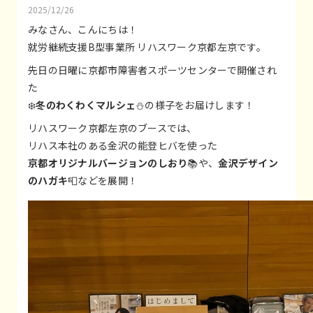
2025/12/26
みなさん、こんにちは！
就労継続支援B型事業所 リハスワーク京都左京です。
先日の日曜に京都市障害者スポーツセンターで開催され
た
❄️
冬のわくわくマルシェ
⛄の様子をお届けします！
リハスワーク京都左京のブースでは、
リハス本社のある金沢の能登ヒバを使った
京都オリジナルバージョンのしおり
📚や、
金沢デザイン
のハガキ
📮などを展開！