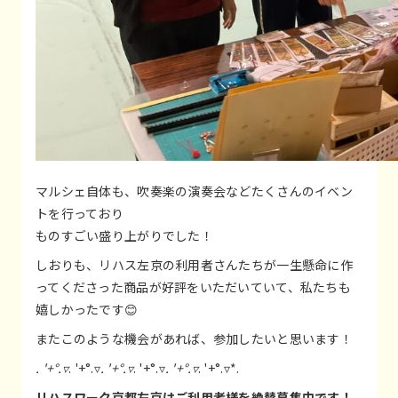
マルシェ自体も、吹奏楽の演奏会などたくさんのイベン
トを行っており
ものすごい盛り上がりでした！
しおりも、リハス左京の利用者さんたちが一生懸命に作
ってくださった商品が好評をいただいていて、私たちも
嬉しかったです😊
またこのような機会があれば、参加したいと思います！
. '+°.▿
. '+°.▿
. '+°.▿
. '+°.▿
. '+°.▿
. '+°.▿*.
リハスワーク京都左京はご利用者様を絶賛募集中です！