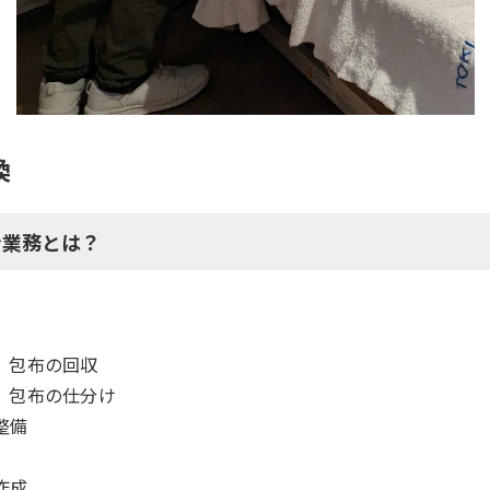
換
ン業務とは？
、包布の回収
、包布の仕分け
整備
作成