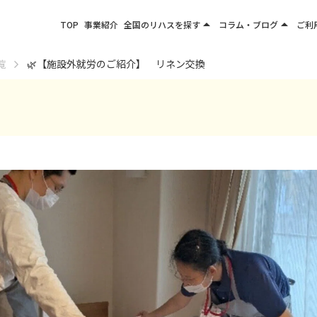
arrow_drop_up
arrow_drop_up
TOP
事業紹介
全国のリハスを探す
コラム・ブログ
ご利
関東エリア
お役立ちコラム
覧
🌿【施設外就労のご紹介】 リネン交換
東北エリア
事業所ブログ
甲信越エリア
北陸エリア
東海エリア
関西エリア
四国・九州エリア