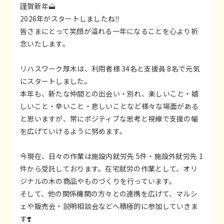
謹賀新年🗻
2026年がスタートしましたね‼️
皆さまにとって笑顔が溢れる一年になることを心より祈
念いたします。
リハスワーク厚木は、利用者様 34名と支援員 8名で元気
にスタートしました。
本年も、新たな仲間との出会い・別れ、楽しいこと・嬉
しいこと・辛いこと・悲しいことなど様々な場面がある
と思いますが、常にポジティブな思考と視線で支援の幅
を広げていけるように努めます。
今現在、日々の作業は施設内就労先 5件・施設外就労先 1
件から受託しております。在宅就労の作業として、オリ
ジナルの木の商品やものづくりを行っています。
そして、他の関係機関の方々との連携を広げて、マルシ
ェや販売会・説明相談会などへ積極的に参加していきま
す❣️