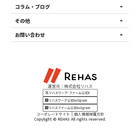
リハスファーム
関東エリア
コラム・ブログ
arrow_drop_up
東北エリア
事業所ブログ
その他
arrow_drop_up
甲信越エリア
ご利用者様の声
お知らせ
お問い合わせ
arrow_drop_up
北陸エリア
お役立ちコラム
よくある質問
資料請求
東海エリア
見学・相談
関西エリア
運営元：株式会社リハス
四国・九州エリア
リハスワーク･ファーム公式X
リハスワーク公式Instgram
リハスファーム公式Instgram
コーポレートサイト
個人情報保護方針
Copylight © REHAS All rights reserved.