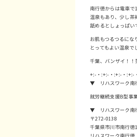
南行徳からは電車で
温泉もあり、少し茶
舐めるとしょっぱい
お肌もつるつるにな
とってもよい温泉で
千葉、バンザイ！！
+:-・:+:-・:+:-・:+:-
▼ リハスワーク南
就労継続支援B型事
▼ リハスワーク南
〒272-0138
千葉県市川市南行徳1-
リハスワーク南行徳