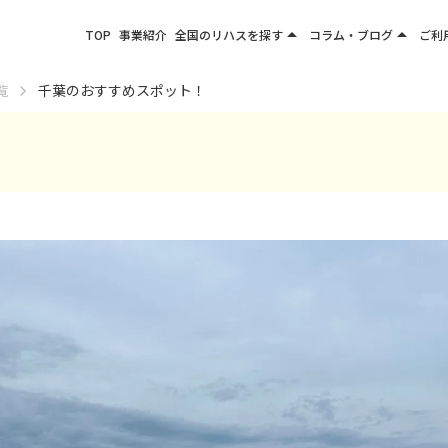
arrow_drop_up
arrow_drop_up
TOP
事業紹介
全国のリハスを探す
コラム・ブログ
ご利
関東エリア
お役立ちコラム
覧
千葉のおすすめスポット！
東北エリア
事業所ブログ
甲信越エリア
北陸エリア
東海エリア
関西エリア
四国・九州エリア