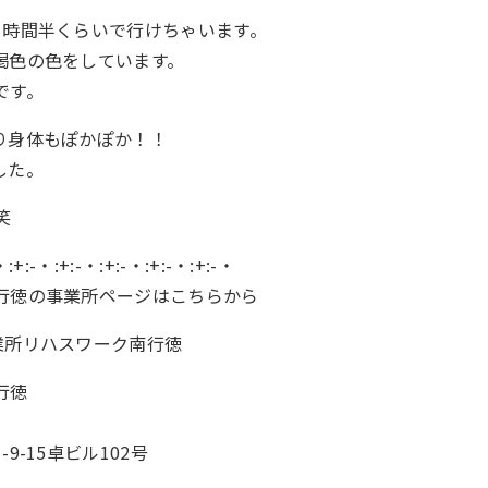
1時間半くらいで行けちゃいます。
褐色の色をしています。
です。
り身体もぽかぽか！！
した。
笑
・:+:-・:+:-・:+:-・:+:-・:+:-・
行徳の事業所ページはこちらから
業所リハスワーク南行徳
行徳
9-15卓ビル102号