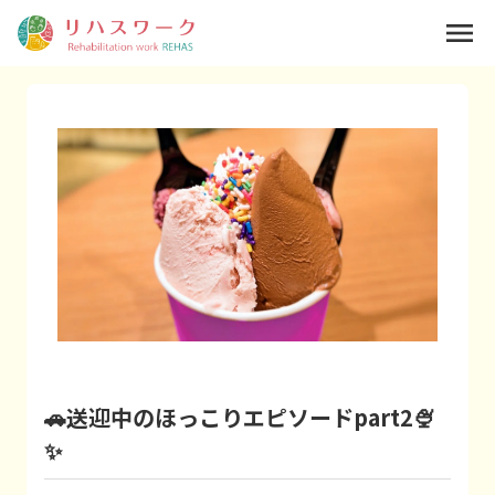
menu
🚗送迎中のほっこりエピソードpart2🍨
✨