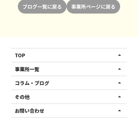
ブログ一覧に戻る
事業所ページに戻る
TOP
arrow_drop_up
リハスワーク
事業所一覧
arrow_drop_up
リハスファーム
関東エリア
コラム・ブログ
arrow_drop_up
東北エリア
事業所ブログ
その他
arrow_drop_up
甲信越エリア
ご利用者様の声
お知らせ
お問い合わせ
arrow_drop_up
北陸エリア
お役立ちコラム
よくある質問
資料請求
東海エリア
見学・相談