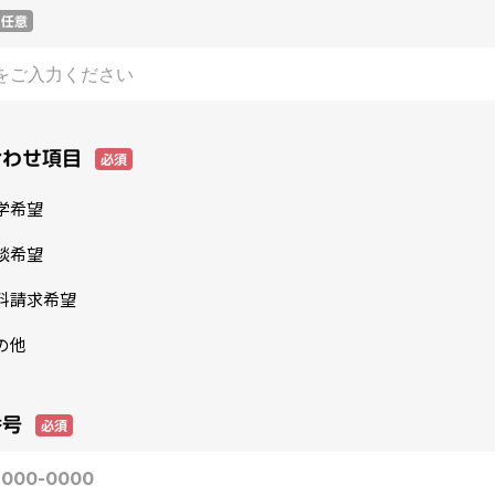
任意
合わせ項目
必須
学希望
談希望
料請求希望
の他
番号
必須