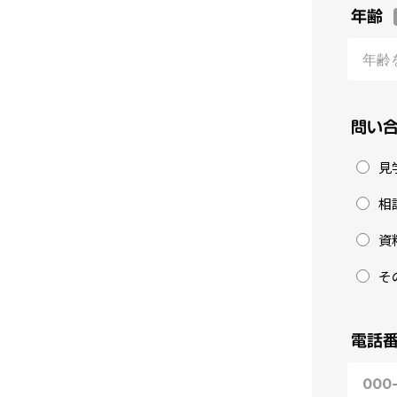
年齢
問い
見
相
資
そ
電話