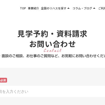
arrow_drop_up
arrow_drop_up
TOP
事業紹介
全国のリハスを探す
コラム・ブログ
ご利
関東エリア
お役立ちコラム
東北エリア
事業所ブログ
見学予約・資料請求
甲信越エリア
北陸エリア
お問い合わせ
東海エリア
Contact
関西エリア
・面談のご相談、お仕事のご質問など、お気軽にお問い合わせくだ
四国・九州エリア
必須