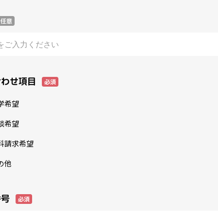
任意
合わせ項目
必須
学希望
談希望
料請求希望
の他
番号
必須