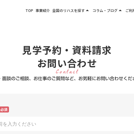
arrow_drop_up
arrow_drop_up
TOP
事業紹介
全国のリハスを探す
コラム・ブログ
ご利
関東エリア
お役立ちコラム
東北エリア
事業所ブログ
甲信越エリア
見学予約・資料請求
北陸エリア
東海エリア
お問い合わせ
関西エリア
Contact
・面談のご相談、お仕事のご質問など、お気軽にお問い合わせくだ
四国・九州エリア
必須