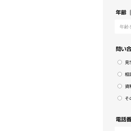
年齢
問い
見
相
資
そ
電話