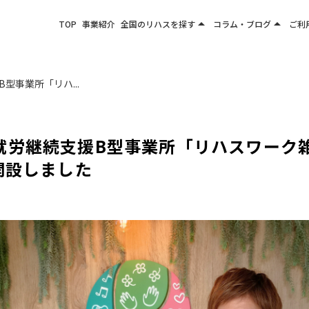
arrow_drop_up
arrow_drop_up
TOP
事業紹介
全国のリハスを探す
コラム・ブログ
ご利
関東エリア
お役立ちコラム
東北エリア
事業所ブログ
型事業所「リハ...
甲信越エリア
北陸エリア
東海エリア
労継続支援B型事業所「リハスワーク雑色
関西エリア
開設しました
四国・九州エリア