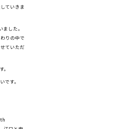
援していきま
いました。
関わりの中で
させていただ
す。
いです。
th
、江口と申