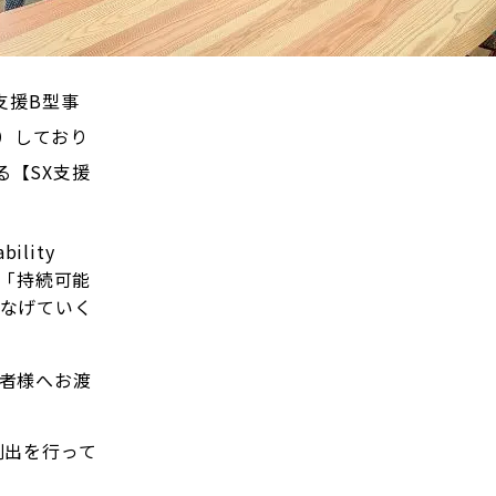
支援B型事
在）しており
る【SX支援
lity
の「持続可能
なげていく
者様へお渡
創出を行って