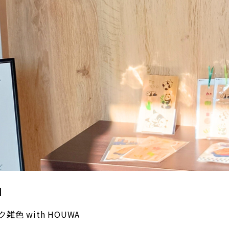
】
雑色 with HOUWA