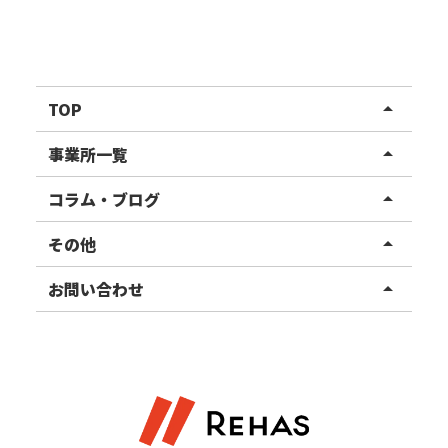
TOP
arrow_drop_up
リハスワーク
事業所一覧
arrow_drop_up
リハスファーム
関東エリア
コラム・ブログ
arrow_drop_up
東北エリア
事業所ブログ
その他
arrow_drop_up
甲信越エリア
ご利用者様の声
お知らせ
お問い合わせ
arrow_drop_up
北陸エリア
お役立ちコラム
よくある質問
資料請求
東海エリア
見学・相談
関西エリア