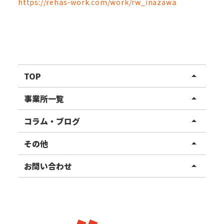
https://rehas-work.com/work/rw_inazawa
TOP
arrow_drop_up
リハスワーク
事業所一覧
arrow_drop_up
リハスファーム
関東エリア
コラム・ブログ
arrow_drop_up
東北エリア
事業所ブログ
その他
arrow_drop_up
甲信越エリア
ご利用者様の声
お知らせ
お問い合わせ
arrow_drop_up
北陸エリア
お役立ちコラム
よくある質問
資料請求
東海エリア
見学・相談