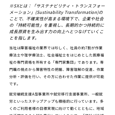
※SXとは：「サステナビリティ・トランスフォー
メーション」(Sustinability Transformation)の
ことで、不確実性が高まる環境下で、企業や社会
の「持続可能性」を重視し、長期的かつ持続的に
成長原資を生み出す力の向上へとつなげていくこ
とを指します。
当社は障害福祉の業界では珍しく、社員の約7割が作業
療法士や理学療法士、社会福祉士をはじめとした医療福
祉の専門資格を所有する「専門家集団」であります。専
門職の視点から障害特性の把握、障害理解の促進、作業
分析・評価を行い、その方に合わせた作業に提供が可能
です。
就労継続支援A型事業所や就労移行支援事業所、一般就
労といったステップアップも積極的に行っています。多
くのご利用者様の目標実現に向けて動くとともに、地域