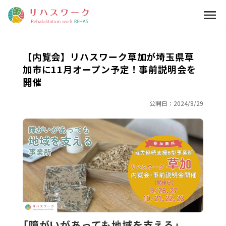
menu
【内覧会】リハスワーク草加が埼玉県草
加市に11月オープン予定！事前説明会を
開催
公開日：
2024/8/29
「障がいがあっても地域を支える」