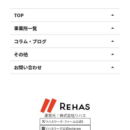
TOP
arrow_drop_up
リハスワーク
事業所一覧
arrow_drop_up
リハスファーム
関東エリア
コラム・ブログ
arrow_drop_up
東北エリア
事業所ブログ
その他
arrow_drop_up
甲信越エリア
ご利用者様の声
お知らせ
お問い合わせ
arrow_drop_up
北陸エリア
お役立ちコラム
よくある質問
資料請求
東海エリア
見学・相談
関西エリア
運営元：株式会社リハス
四国・九州エリア
リハスワーク･ファーム公式X
リハスワーク公式Instgram