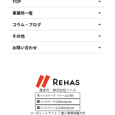
TOP
arrow_drop_up
リハスワーク
事業所一覧
arrow_drop_up
リハスファーム
関東エリア
コラム・ブログ
arrow_drop_up
東北エリア
事業所ブログ
その他
arrow_drop_up
甲信越エリア
ご利用者様の声
お知らせ
お問い合わせ
arrow_drop_up
北陸エリア
お役立ちコラム
よくある質問
資料請求
東海エリア
見学・相談
関西エリア
運営元：株式会社リハス
四国・九州エリア
リハスワーク･ファーム公式X
リハスワーク公式Instgram
リハスファーム公式Instgram
コーポレートサイト
個人情報保護方針