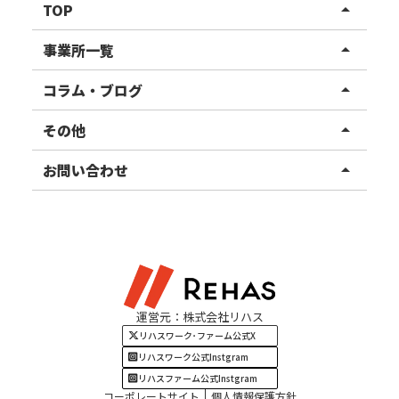
TOP
arrow_drop_up
リハスワーク
事業所一覧
arrow_drop_up
リハスファーム
関東エリア
コラム・ブログ
arrow_drop_up
東北エリア
事業所ブログ
その他
arrow_drop_up
甲信越エリア
ご利用者様の声
お知らせ
お問い合わせ
arrow_drop_up
北陸エリア
お役立ちコラム
よくある質問
資料請求
東海エリア
見学・相談
関西エリア
運営元：株式会社リハス
四国・九州エリア
リハスワーク･ファーム公式X
リハスワーク公式Instgram
リハスファーム公式Instgram
コーポレートサイト
個人情報保護方針