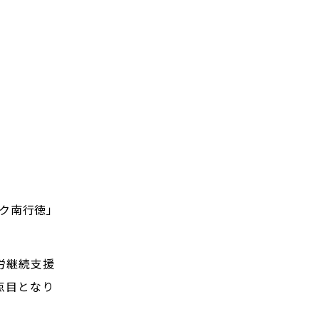
ーク南行徳」
労継続支援
点目となり