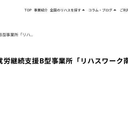
arrow_drop_up
arrow_drop_up
TOP
事業紹介
全国のリハスを探す
コラム・ブログ
ご利
関東エリア
お役立ちコラム
東北エリア
事業所ブログ
型事業所「リハ...
甲信越エリア
北陸エリア
東海エリア
就労継続支援B型事業所「リハスワーク
関西エリア
四国・九州エリア